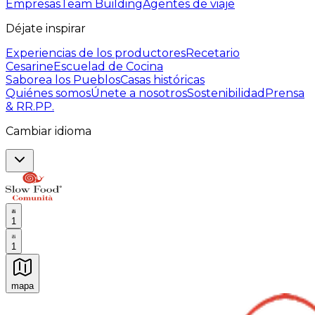
Empresas
Team Building
Agentes de viaje
Déjate inspirar
Experiencias de los productores
Recetario
Cesarine
Escuelad de Cocina
Saborea los Pueblos
Casas históricas
Quiénes somos
Únete a nosotros
Sostenibilidad
Prensa
& RR.PP.
Cambiar idioma
1
1
mapa
Experiencias culinarias inolvidables: Experiencias gast