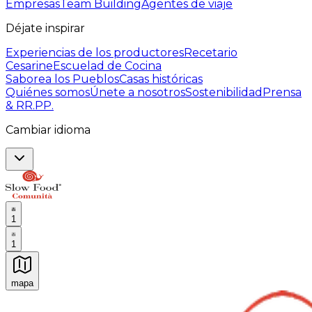
Empresas
Team Building
Agentes de viaje
Déjate inspirar
Experiencias de los productores
Recetario
Cesarine
Escuelad de Cocina
Saborea los Pueblos
Casas históricas
Quiénes somos
Únete a nosotros
Sostenibilidad
Prensa
& RR.PP.
Cambiar idioma
1
1
mapa
Experiencias culinarias inolvidables: Experiencias gast