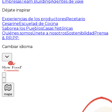
Empresas
Team Building
Agentes de viaje
Déjate inspirar
Experiencias de los productores
Recetario
Cesarine
Escuelad de Cocina
Saborea los Pueblos
Casas históricas
Quiénes somos
Únete a nosotros
Sostenibilidad
Prensa
& RR.PP.
Cambiar idioma
mapa
Experiencias culinarias inolvidables: Experiencias gast