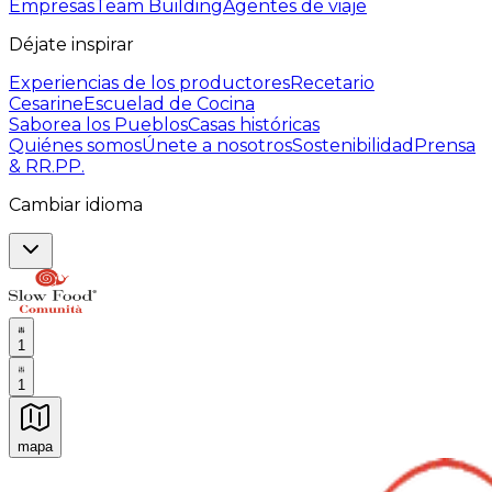
Empresas
Team Building
Agentes de viaje
Déjate inspirar
Experiencias de los productores
Recetario
Cesarine
Escuelad de Cocina
Saborea los Pueblos
Casas históricas
Quiénes somos
Únete a nosotros
Sostenibilidad
Prensa
& RR.PP.
Cambiar idioma
1
1
mapa
Experiencias culinarias inolvidables: Experiencias gast