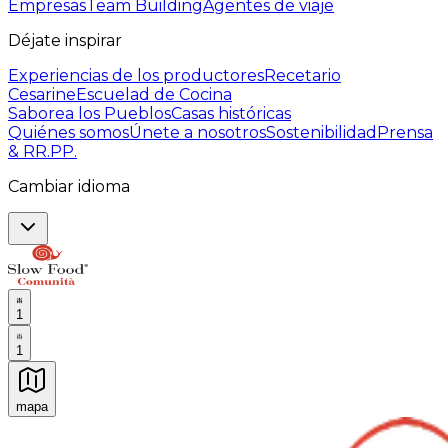
Empresas
Team Building
Agentes de viaje
Déjate inspirar
Experiencias de los productores
Recetario
Cesarine
Escuelad de Cocina
Saborea los Pueblos
Casas históricas
Quiénes somos
Únete a nosotros
Sostenibilidad
Prensa
& RR.PP.
Cambiar idioma
1
1
mapa
Experiencias culinarias inolvidables: Experiencias gast