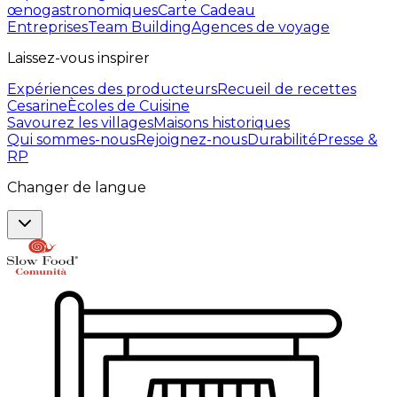
œnogastronomiques
Carte Cadeau
Entreprises
Team Building
Agences de voyage
Laissez-vous inspirer
Expériences des producteurs
Recueil de recettes
Cesarine
Ècoles de Cuisine
Savourez les villages
Maisons historiques
Qui sommes-nous
Rejoignez-nous
Durabilité
Presse &
RP
Changer de langue