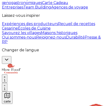
œnogastronomiques
Carte Cadeau
Entreprises
Team Building
Agences de voyage
Laissez-vous inspirer
Expériences des producteurs
Recueil de recettes
Cesarine
Ècoles de Cuisine
Savourez les villages
Maisons historiques
Qui sommes-nous
Rejoignez-nous
Durabilité
Presse &
RP
Changer de langue
1
1
carte
Expériences culinaires inoubliables : Expériences gas