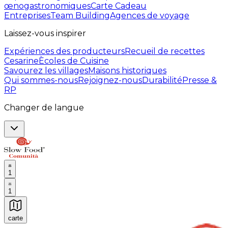
œnogastronomiques
Carte Cadeau
Entreprises
Team Building
Agences de voyage
Laissez-vous inspirer
Expériences des producteurs
Recueil de recettes
Cesarine
Ècoles de Cuisine
Savourez les villages
Maisons historiques
Qui sommes-nous
Rejoignez-nous
Durabilité
Presse &
RP
Changer de langue
1
1
carte
Expériences culinaires inoubliables : Expériences gas