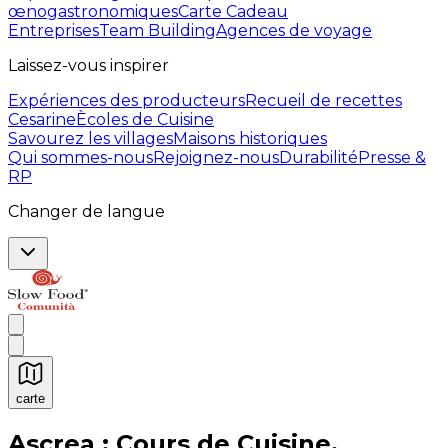
œnogastronomiques
Carte Cadeau
Entreprises
Team Building
Agences de voyage
Laissez-vous inspirer
Expériences des producteurs
Recueil de recettes
Cesarine
Ècoles de Cuisine
Savourez les villages
Maisons historiques
Qui sommes-nous
Rejoignez-nous
Durabilité
Presse &
RP
Changer de langue
carte
Expériences culinaires inoubliables : Expériences gas
Ascrea : Cours de Cuisine,