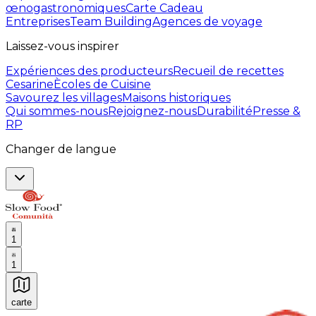
œnogastronomiques
Carte Cadeau
Entreprises
Team Building
Agences de voyage
Laissez-vous inspirer
Expériences des producteurs
Recueil de recettes
Cesarine
Ècoles de Cuisine
Savourez les villages
Maisons historiques
Qui sommes-nous
Rejoignez-nous
Durabilité
Presse &
RP
Changer de langue
1
1
carte
Expériences culinaires inoubliables : Expériences gas