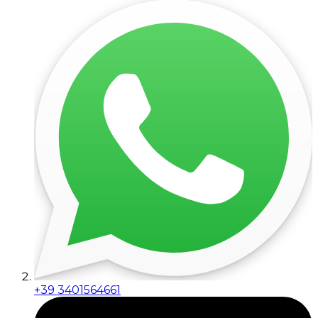
+39 3401564661