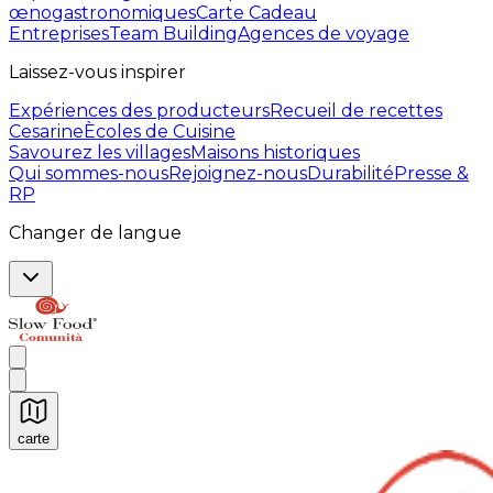
œnogastronomiques
Carte Cadeau
Entreprises
Team Building
Agences de voyage
Laissez-vous inspirer
Expériences des producteurs
Recueil de recettes
Cesarine
Ècoles de Cuisine
Savourez les villages
Maisons historiques
Qui sommes-nous
Rejoignez-nous
Durabilité
Presse &
RP
Changer de langue
carte
Expériences culinaires inoubliables : Expériences gas