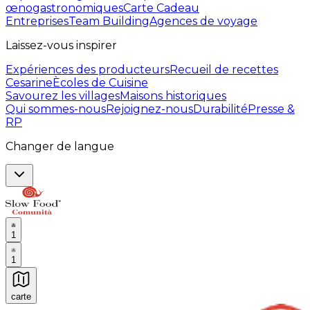
œnogastronomiques
Carte Cadeau
Entreprises
Team Building
Agences de voyage
Laissez-vous inspirer
Expériences des producteurs
Recueil de recettes
Cesarine
Ècoles de Cuisine
Savourez les villages
Maisons historiques
Qui sommes-nous
Rejoignez-nous
Durabilité
Presse &
RP
Changer de langue
1
1
carte
Expériences culinaires inoubliables : Expériences gas