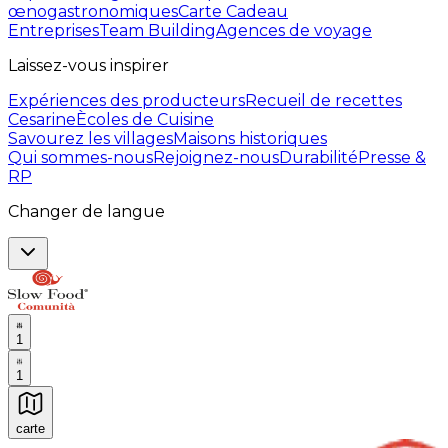
œnogastronomiques
Carte Cadeau
Entreprises
Team Building
Agences de voyage
Laissez-vous inspirer
Expériences des producteurs
Recueil de recettes
Cesarine
Ècoles de Cuisine
Savourez les villages
Maisons historiques
Qui sommes-nous
Rejoignez-nous
Durabilité
Presse &
RP
Changer de langue
1
1
carte
Expériences culinaires inoubliables : Expériences gas