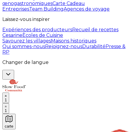
œnogastronomiques
Carte Cadeau
Entreprises
Team Building
Agences de voyage
Laissez-vous inspirer
Expériences des producteurs
Recueil de recettes
Cesarine
Ècoles de Cuisine
Savourez les villages
Maisons historiques
Qui sommes-nous
Rejoignez-nous
Durabilité
Presse &
RP
Changer de langue
1
1
carte
Expériences culinaires inoubliables : Expériences gas