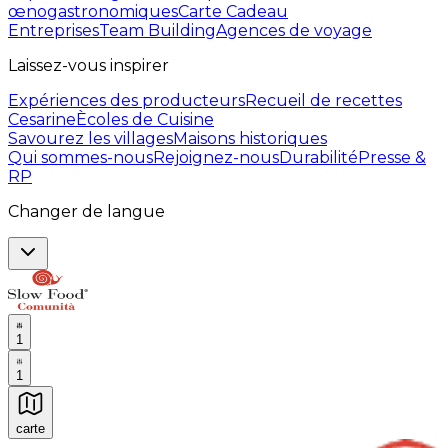
œnogastronomiques
Carte Cadeau
Entreprises
Team Building
Agences de voyage
Laissez-vous inspirer
Expériences des producteurs
Recueil de recettes
Cesarine
Ècoles de Cuisine
Savourez les villages
Maisons historiques
Qui sommes-nous
Rejoignez-nous
Durabilité
Presse &
RP
Changer de langue
1
1
carte
Expériences culinaires inoubliables : Expériences gas