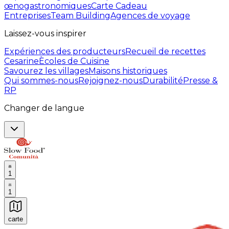
œnogastronomiques
Carte Cadeau
Entreprises
Team Building
Agences de voyage
Laissez-vous inspirer
Expériences des producteurs
Recueil de recettes
Cesarine
Ècoles de Cuisine
Savourez les villages
Maisons historiques
Qui sommes-nous
Rejoignez-nous
Durabilité
Presse &
RP
Changer de langue
1
1
carte
Expériences culinaires inoubliables : Expériences gas