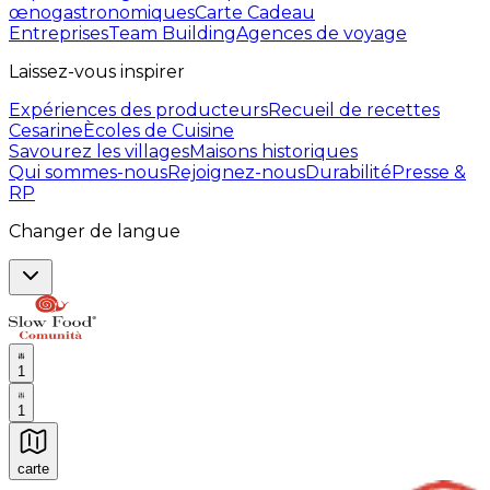
œnogastronomiques
Carte Cadeau
Entreprises
Team Building
Agences de voyage
Laissez-vous inspirer
Expériences des producteurs
Recueil de recettes
Cesarine
Ècoles de Cuisine
Savourez les villages
Maisons historiques
Qui sommes-nous
Rejoignez-nous
Durabilité
Presse &
RP
Changer de langue
1
1
carte
Expériences culinaires inoubliables : Expériences gas