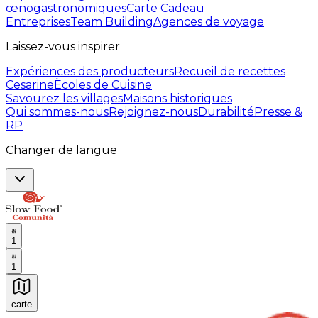
œnogastronomiques
Carte Cadeau
Entreprises
Team Building
Agences de voyage
Laissez-vous inspirer
Expériences des producteurs
Recueil de recettes
Cesarine
Ècoles de Cuisine
Savourez les villages
Maisons historiques
Qui sommes-nous
Rejoignez-nous
Durabilité
Presse &
RP
Changer de langue
1
1
carte
Expériences culinaires inoubliables : Expériences gas