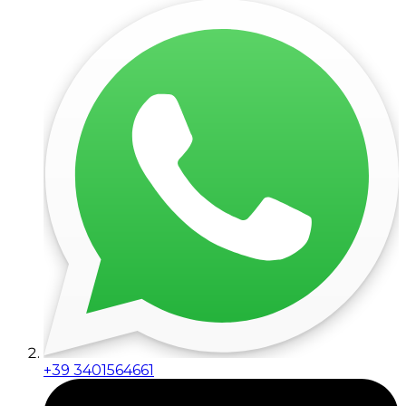
+39 3401564661