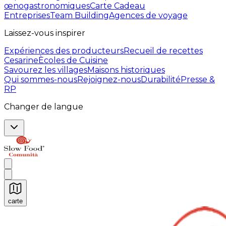
œnogastronomiques
Carte Cadeau
Entreprises
Team Building
Agences de voyage
Laissez-vous inspirer
Expériences des producteurs
Recueil de recettes
Cesarine
Ècoles de Cuisine
Savourez les villages
Maisons historiques
Qui sommes-nous
Rejoignez-nous
Durabilité
Presse &
RP
Changer de langue
carte
Expériences culinaires inoubliables : Expériences gas