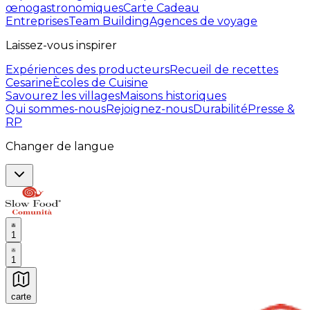
œnogastronomiques
Carte Cadeau
Entreprises
Team Building
Agences de voyage
Laissez-vous inspirer
Expériences des producteurs
Recueil de recettes
Cesarine
Ècoles de Cuisine
Savourez les villages
Maisons historiques
Qui sommes-nous
Rejoignez-nous
Durabilité
Presse &
RP
Changer de langue
1
1
carte
Expériences culinaires inoubliables : Expériences gas