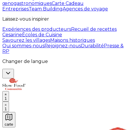
œnogastronomiques
Carte Cadeau
Entreprises
Team Building
Agences de voyage
Laissez-vous inspirer
Expériences des producteurs
Recueil de recettes
Cesarine
Ècoles de Cuisine
Savourez les villages
Maisons historiques
Qui sommes-nous
Rejoignez-nous
Durabilité
Presse &
RP
Changer de langue
1
1
carte
Expériences culinaires inoubliables : Expériences gas