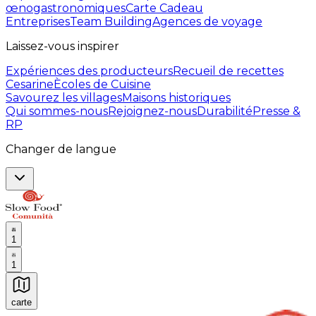
œnogastronomiques
Carte Cadeau
Entreprises
Team Building
Agences de voyage
Laissez-vous inspirer
Expériences des producteurs
Recueil de recettes
Cesarine
Ècoles de Cuisine
Savourez les villages
Maisons historiques
Qui sommes-nous
Rejoignez-nous
Durabilité
Presse &
RP
Changer de langue
1
1
carte
Expériences culinaires inoubliables : Expériences gas