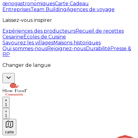
œnogastronomiques
Carte Cadeau
Entreprises
Team Building
Agences de voyage
Laissez-vous inspirer
Expériences des producteurs
Recueil de recettes
Cesarine
Ècoles de Cuisine
Savourez les villages
Maisons historiques
Qui sommes-nous
Rejoignez-nous
Durabilité
Presse &
RP
Changer de langue
1
1
carte
Expériences culinaires inoubliables : Expériences gas