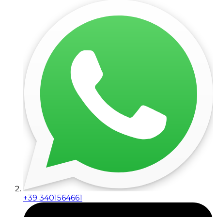
+39 3401564661