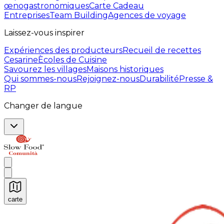
œnogastronomiques
Carte Cadeau
Entreprises
Team Building
Agences de voyage
Laissez-vous inspirer
Expériences des producteurs
Recueil de recettes
Cesarine
Ècoles de Cuisine
Savourez les villages
Maisons historiques
Qui sommes-nous
Rejoignez-nous
Durabilité
Presse &
RP
Changer de langue
carte
Expériences culinaires inoubliables : Expériences gas