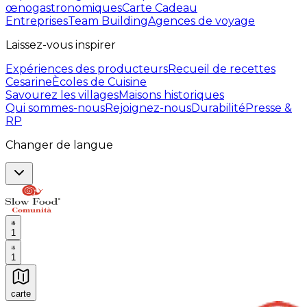
œnogastronomiques
Carte Cadeau
Entreprises
Team Building
Agences de voyage
Laissez-vous inspirer
Expériences des producteurs
Recueil de recettes
Cesarine
Ècoles de Cuisine
Savourez les villages
Maisons historiques
Qui sommes-nous
Rejoignez-nous
Durabilité
Presse &
RP
Changer de langue
1
1
carte
Expériences culinaires inoubliables : Expériences gas