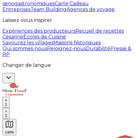
œnogastronomiques
Carte Cadeau
Entreprises
Team Building
Agences de voyage
Laissez-vous inspirer
Expériences des producteurs
Recueil de recettes
Cesarine
Ècoles de Cuisine
Savourez les villages
Maisons historiques
Qui sommes-nous
Rejoignez-nous
Durabilité
Presse &
RP
Changer de langue
1
1
carte
Expériences culinaires inoubliables : Expériences gas