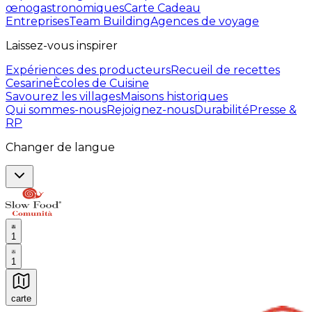
œnogastronomiques
Carte Cadeau
Entreprises
Team Building
Agences de voyage
Laissez-vous inspirer
Expériences des producteurs
Recueil de recettes
Cesarine
Ècoles de Cuisine
Savourez les villages
Maisons historiques
Qui sommes-nous
Rejoignez-nous
Durabilité
Presse &
RP
Changer de langue
1
1
carte
Expériences culinaires inoubliables : Expériences gas