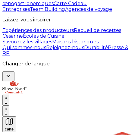
œnogastronomiques
Carte Cadeau
Entreprises
Team Building
Agences de voyage
Laissez-vous inspirer
Expériences des producteurs
Recueil de recettes
Cesarine
Ècoles de Cuisine
Savourez les villages
Maisons historiques
Qui sommes-nous
Rejoignez-nous
Durabilité
Presse &
RP
Changer de langue
1
1
carte
Expériences culinaires inoubliables : Expériences gas