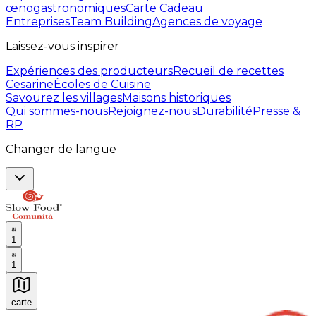
œnogastronomiques
Carte Cadeau
Entreprises
Team Building
Agences de voyage
Laissez-vous inspirer
Expériences des producteurs
Recueil de recettes
Cesarine
Ècoles de Cuisine
Savourez les villages
Maisons historiques
Qui sommes-nous
Rejoignez-nous
Durabilité
Presse &
RP
Changer de langue
1
1
carte
Expériences culinaires inoubliables : Expériences gas