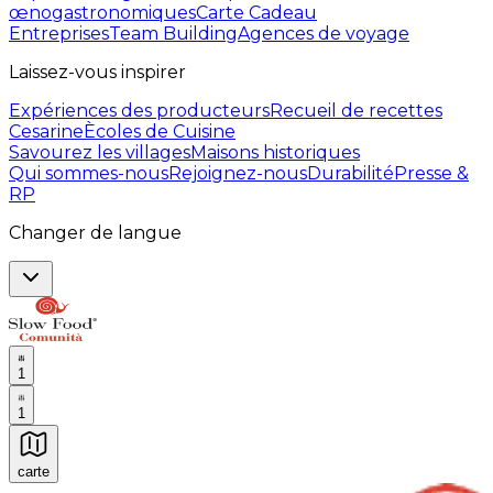
œnogastronomiques
Carte Cadeau
Entreprises
Team Building
Agences de voyage
Laissez-vous inspirer
Expériences des producteurs
Recueil de recettes
Cesarine
Ècoles de Cuisine
Savourez les villages
Maisons historiques
Qui sommes-nous
Rejoignez-nous
Durabilité
Presse &
RP
Changer de langue
1
1
carte
Expériences culinaires inoubliables : Expériences gas