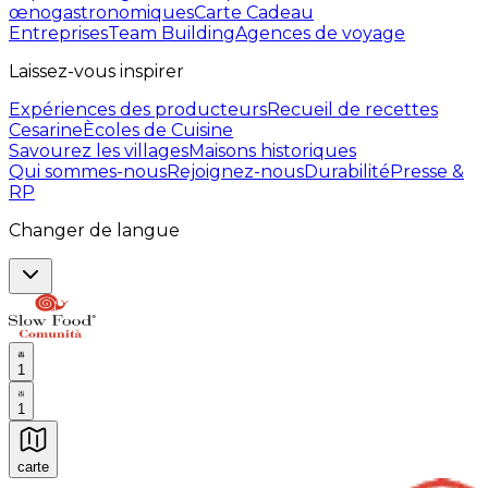
œnogastronomiques
Carte Cadeau
Entreprises
Team Building
Agences de voyage
Laissez-vous inspirer
Expériences des producteurs
Recueil de recettes
Cesarine
Ècoles de Cuisine
Savourez les villages
Maisons historiques
Qui sommes-nous
Rejoignez-nous
Durabilité
Presse &
RP
Changer de langue
1
1
carte
Expériences culinaires inoubliables : Expériences gas