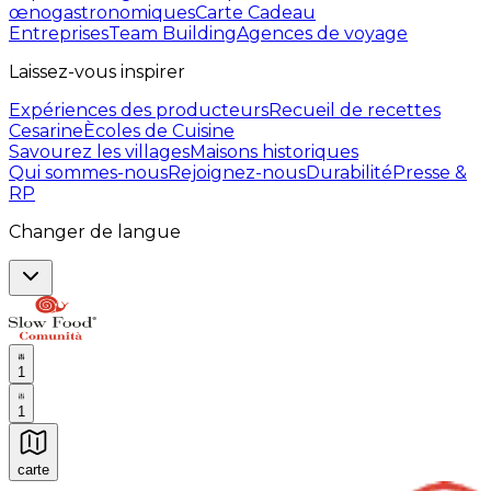
œnogastronomiques
Carte Cadeau
Entreprises
Team Building
Agences de voyage
Laissez-vous inspirer
Expériences des producteurs
Recueil de recettes
Cesarine
Ècoles de Cuisine
Savourez les villages
Maisons historiques
Qui sommes-nous
Rejoignez-nous
Durabilité
Presse &
RP
Changer de langue
1
1
carte
Expériences culinaires inoubliables : Expériences gas