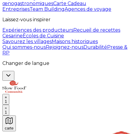
œnogastronomiques
Carte Cadeau
Entreprises
Team Building
Agences de voyage
Laissez-vous inspirer
Expériences des producteurs
Recueil de recettes
Cesarine
Ècoles de Cuisine
Savourez les villages
Maisons historiques
Qui sommes-nous
Rejoignez-nous
Durabilité
Presse &
RP
Changer de langue
1
1
carte
Expériences culinaires inoubliables : Expériences gas