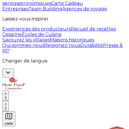
œnogastronomiques
Carte Cadeau
Entreprises
Team Building
Agences de voyage
Laissez-vous inspirer
Expériences des producteurs
Recueil de recettes
Cesarine
Ècoles de Cuisine
Savourez les villages
Maisons historiques
Qui sommes-nous
Rejoignez-nous
Durabilité
Presse &
RP
Changer de langue
1
1
carte
Expériences culinaires inoubliables : Expériences gas