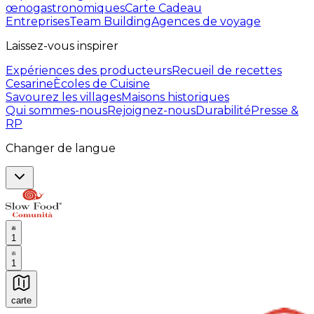
œnogastronomiques
Carte Cadeau
Entreprises
Team Building
Agences de voyage
Laissez-vous inspirer
Expériences des producteurs
Recueil de recettes
Cesarine
Ècoles de Cuisine
Savourez les villages
Maisons historiques
Qui sommes-nous
Rejoignez-nous
Durabilité
Presse &
RP
Changer de langue
1
1
carte
Expériences culinaires inoubliables : Expériences gas