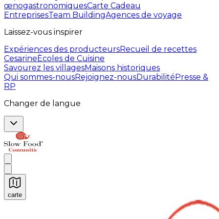
œnogastronomiques
Carte Cadeau
Entreprises
Team Building
Agences de voyage
Laissez-vous inspirer
Expériences des producteurs
Recueil de recettes
Cesarine
Ècoles de Cuisine
Savourez les villages
Maisons historiques
Qui sommes-nous
Rejoignez-nous
Durabilité
Presse &
RP
Changer de langue
carte
Expériences culinaires inoubliables : Expériences gas