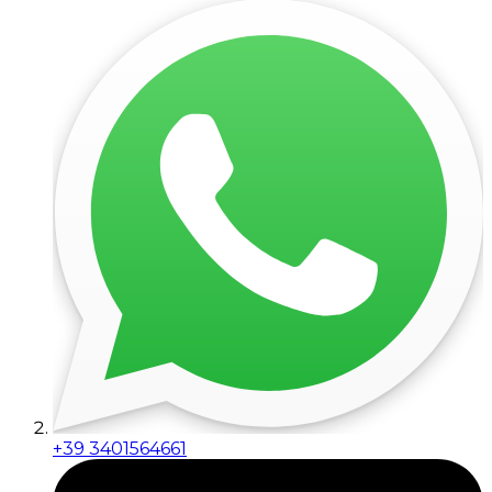
+39 3401564661