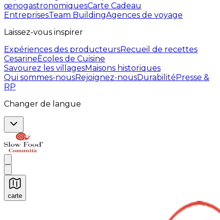
œnogastronomiques
Carte Cadeau
Entreprises
Team Building
Agences de voyage
Laissez-vous inspirer
Expériences des producteurs
Recueil de recettes
Cesarine
Ècoles de Cuisine
Savourez les villages
Maisons historiques
Qui sommes-nous
Rejoignez-nous
Durabilité
Presse &
RP
Changer de langue
carte
Expériences culinaires inoubliables : Expériences gas