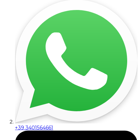
+39 3401564661