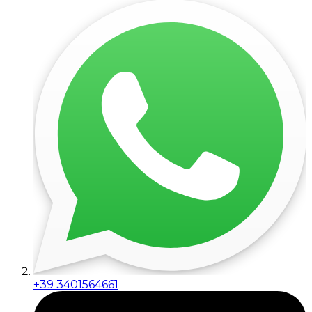
+39 3401564661