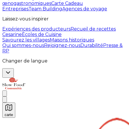
œnogastronomiques
Carte Cadeau
Entreprises
Team Building
Agences de voyage
Laissez-vous inspirer
Expériences des producteurs
Recueil de recettes
Cesarine
Ècoles de Cuisine
Savourez les villages
Maisons historiques
Qui sommes-nous
Rejoignez-nous
Durabilité
Presse &
RP
Changer de langue
carte
Expériences culinaires inoubliables : Expériences gas