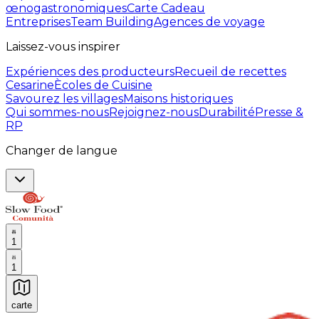
œnogastronomiques
Carte Cadeau
Entreprises
Team Building
Agences de voyage
Laissez-vous inspirer
Expériences des producteurs
Recueil de recettes
Cesarine
Ècoles de Cuisine
Savourez les villages
Maisons historiques
Qui sommes-nous
Rejoignez-nous
Durabilité
Presse &
RP
Changer de langue
1
1
carte
Expériences culinaires inoubliables : Expériences gas