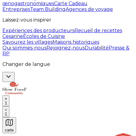
œnogastronomiques
Carte Cadeau
Entreprises
Team Building
Agences de voyage
Laissez-vous inspirer
Expériences des producteurs
Recueil de recettes
Cesarine
Ècoles de Cuisine
Savourez les villages
Maisons historiques
Qui sommes-nous
Rejoignez-nous
Durabilité
Presse &
RP
Changer de langue
1
1
carte
Expériences culinaires inoubliables : Expériences gas