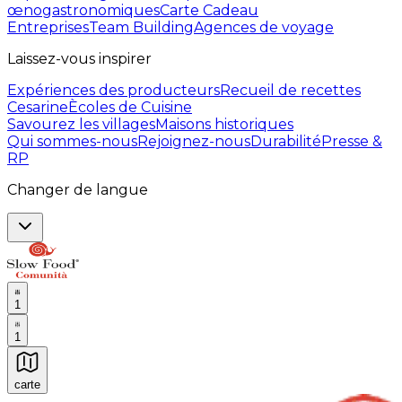
œnogastronomiques
Carte Cadeau
Entreprises
Team Building
Agences de voyage
Laissez-vous inspirer
Expériences des producteurs
Recueil de recettes
Cesarine
Ècoles de Cuisine
Savourez les villages
Maisons historiques
Qui sommes-nous
Rejoignez-nous
Durabilité
Presse &
RP
Changer de langue
1
1
carte
Expériences culinaires inoubliables : Expériences gas