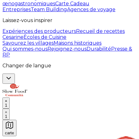
œnogastronomiques
Carte Cadeau
Entreprises
Team Building
Agences de voyage
Laissez-vous inspirer
Expériences des producteurs
Recueil de recettes
Cesarine
Ècoles de Cuisine
Savourez les villages
Maisons historiques
Qui sommes-nous
Rejoignez-nous
Durabilité
Presse &
RP
Changer de langue
1
1
carte
Expériences culinaires inoubliables : Expériences gas