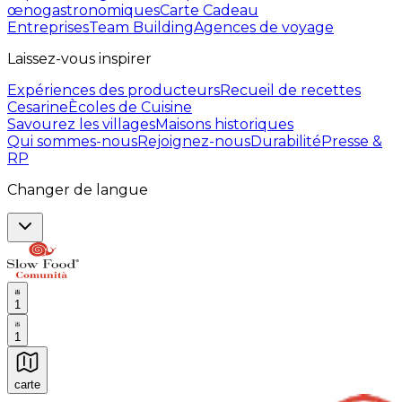
œnogastronomiques
Carte Cadeau
Entreprises
Team Building
Agences de voyage
Laissez-vous inspirer
Expériences des producteurs
Recueil de recettes
Cesarine
Ècoles de Cuisine
Savourez les villages
Maisons historiques
Qui sommes-nous
Rejoignez-nous
Durabilité
Presse &
RP
Changer de langue
1
1
carte
Expériences culinaires inoubliables : Expériences gas