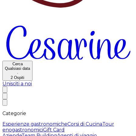
Cerca
Qualsiasi data
·
2
Ospiti
Unisciti a noi
Categorie
Esperienze gastronomiche
Corsi di Cucina
Tour
enogastronomici
Gift Card
Aziende
Team Building
Agenti di viaggio