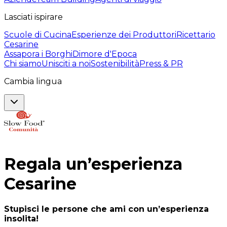
Lasciati ispirare
Scuole di Cucina
Esperienze dei Produttori
Ricettario
Cesarine
Assapora i Borghi
Dimore d'Epoca
Chi siamo
Unisciti a noi
Sostenibilità
Press & PR
Cambia lingua
Regala un’esperienza
Cesarine
Stupisci le persone che ami con un’esperienza
insolita!