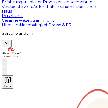
Erfahrungen lokaler Produzenten
Kochschule
Versteckte Ziele
Aufenthalt in einem historischen
Haus
Reisebüros
Cesarine-Rezeptsammlung
Über uns
Nachhaltigkeit
Presse & PR
Sprache ändern
1
1
Karte
Unvergessliche kulinarische Erlebnisse: Gastronomis