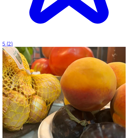
5
(
2
)