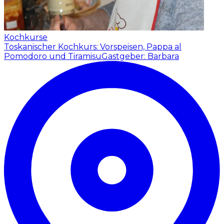
Kochkurse
Toskanischer Kochkurs: Vorspeisen, Pappa al
Pomodoro und Tiramisu
Gastgeber: Barbara