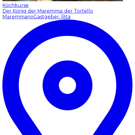
Kochkurse
Der König der Maremma: der Tortello
Maremmano
Gastgeber: Rita