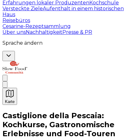
Erfahrungen lokaler Produzenten
Kochschule
Versteckte Ziele
Aufenthalt in einem historischen
Haus
Reisebüros
Cesarine-Rezeptsammlung
Über uns
Nachhaltigkeit
Presse & PR
Sprache ändern
Karte
Unvergessliche kulinarische Erlebnisse: Gastronomis
Castiglione della Pescaia:
Kochkurse, Gastronomische
Erlebnisse und Food-Touren