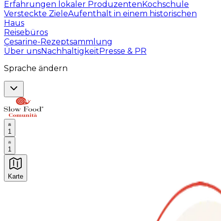
Erfahrungen lokaler Produzenten
Kochschule
Versteckte Ziele
Aufenthalt in einem historischen
Haus
Reisebüros
Cesarine-Rezeptsammlung
Über uns
Nachhaltigkeit
Presse & PR
Sprache ändern
1
1
Karte
Unvergessliche kulinarische Erlebnisse: Gastronomis