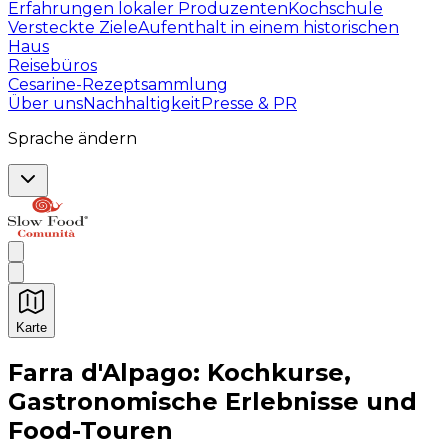
Erfahrungen lokaler Produzenten
Kochschule
Versteckte Ziele
Aufenthalt in einem historischen
Haus
Reisebüros
Cesarine-Rezeptsammlung
Über uns
Nachhaltigkeit
Presse & PR
Sprache ändern
Karte
Unvergessliche kulinarische Erlebnisse: Gastronomis
Farra d'Alpago: Kochkurse,
Gastronomische Erlebnisse und
Food-Touren