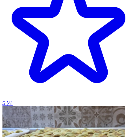
5
(
4
)