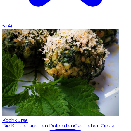
5
(
4
)
Kochkurse
Die Knödel aus den Dolomiten
Gastgeber: Cinzia