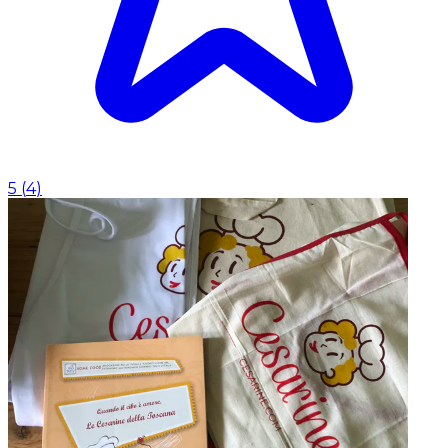
5
(
4
)