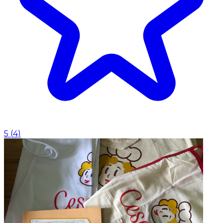
5
(
4
)