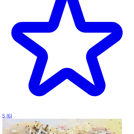
5
(
6
)