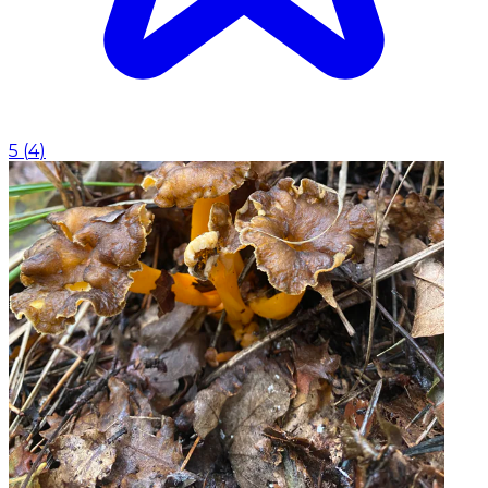
5
(
4
)