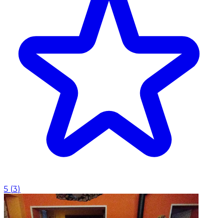
5
(
3
)