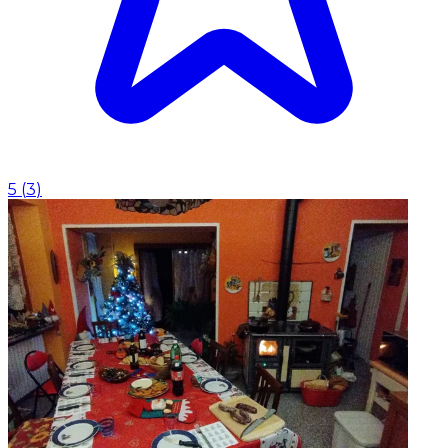
5
(
3
)