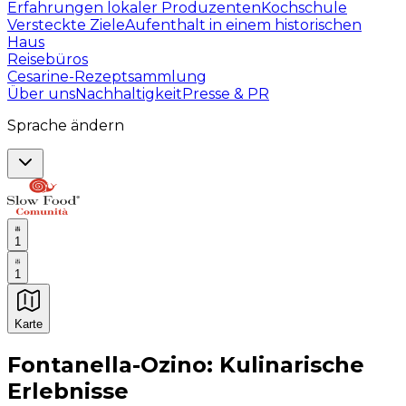
Erfahrungen lokaler Produzenten
Kochschule
Versteckte Ziele
Aufenthalt in einem historischen
Haus
Reisebüros
Cesarine-Rezeptsammlung
Über uns
Nachhaltigkeit
Presse & PR
Sprache ändern
1
1
Karte
Unvergessliche kulinarische Erlebnisse: Gastronomis
Fontanella-Ozino: Kulinarische
Erlebnisse