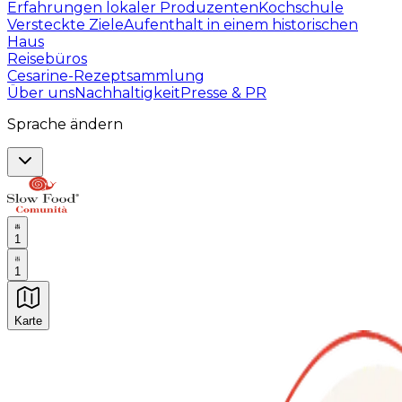
Erfahrungen lokaler Produzenten
Kochschule
Versteckte Ziele
Aufenthalt in einem historischen
Haus
Reisebüros
Cesarine-Rezeptsammlung
Über uns
Nachhaltigkeit
Presse & PR
Sprache ändern
1
1
Karte
Unvergessliche kulinarische Erlebnisse: Gastronomis